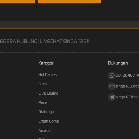
EGERA HUBUNGI LIVECHAT SINGA123!!!
Kategori
Dukungan
Hot Games
081264671
Slots
singa123.ga
Live Casino
singa123bot
Race
Olahraga
Crash Game
Arcade