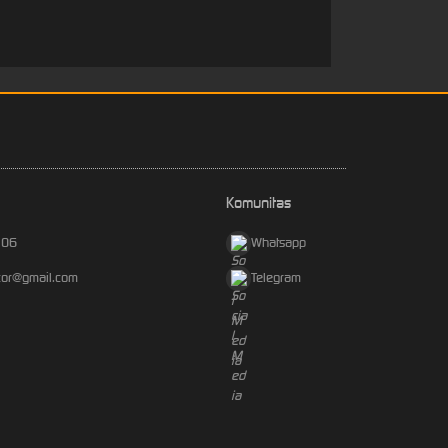
Komunitas
406
Whatsapp
cor@gmail.com
Telegram