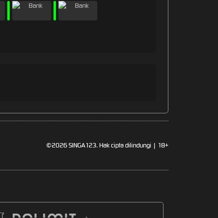
©2026 SINGA123. Hak cipta dilindungi | 18+