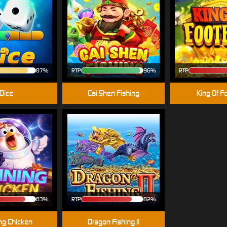
87%
RTP
96%
RTP
Dice
Cai Shen Fishing
King Of Fo
83%
RTP
82%
ng Chicken
Dragon Fishing II