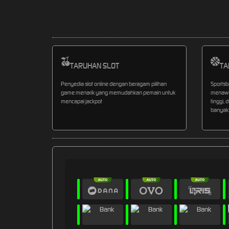
TARUHAN SLOT
TA
Penyedia slot online dengan beragam pilihan
Sportsb
game menarik yang memudahkan pemain untuk
menawar
mencapai jackpot
tinggi,
banyak 