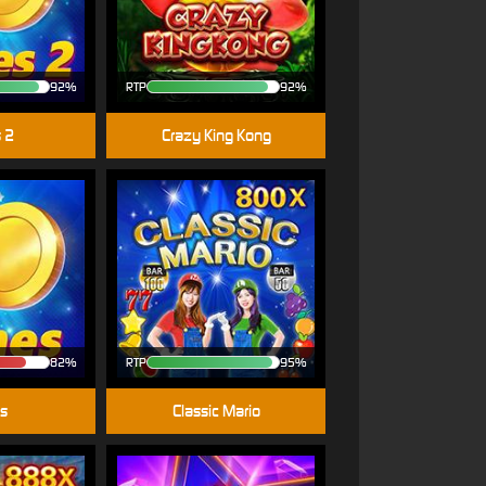
92%
RTP
92%
 2
Crazy King Kong
82%
RTP
95%
s
Classic Mario