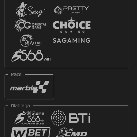
Race
Olahraga