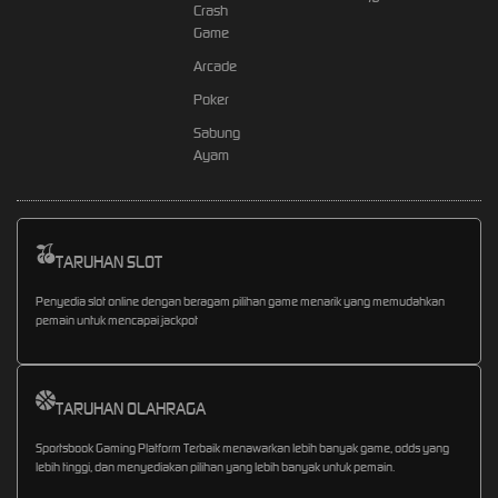
Crash
Game
Arcade
Poker
Sabung
Ayam
TARUHAN SLOT
Penyedia slot online dengan beragam pilihan game menarik yang memudahkan
pemain untuk mencapai jackpot
TARUHAN OLAHRAGA
Sportsbook Gaming Platform Terbaik menawarkan lebih banyak game, odds yang
lebih tinggi, dan menyediakan pilihan yang lebih banyak untuk pemain.