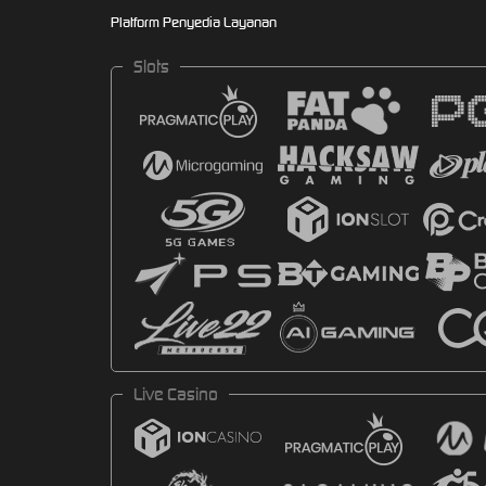
Platform Penyedia Layanan
Slots
Live Casino