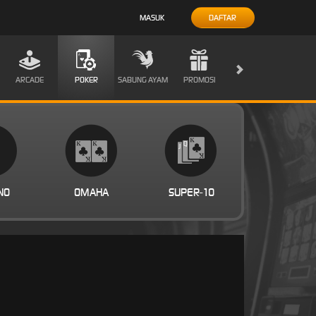
MASUK
DAFTAR
ARCADE
POKER
SABUNG AYAM
PROMOSI
NO
OMAHA
SUPER-10