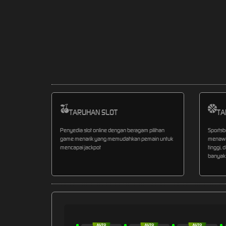
TARUHAN SLOT
TA
Penyedia slot online dengan beragam pilihan
Sportsb
game menarik yang memudahkan pemain untuk
menawar
mencapai jackpot
tinggi,
banyak 