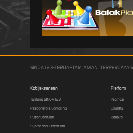
SINGA123-TERDAFTAR , AMAN , TERPERCAYA S
Kebijaksanaan
Platform
Tentang SINGA123
Promosi
Responsible Gambling
Loyalty
Pusat Bantuan
Referral
Syarat dan Ketentuan