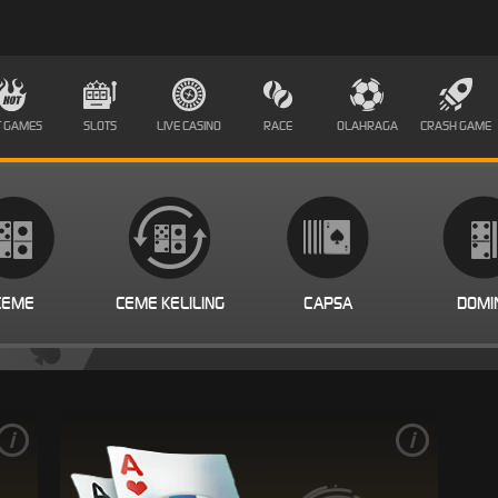
T GAMES
SLOTS
LIVE CASINO
RACE
OLAHRAGA
CRASH GAME
CEME
CEME KELILING
CAPSA
DOMI
i
i