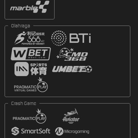
Olahraga
Crash Game