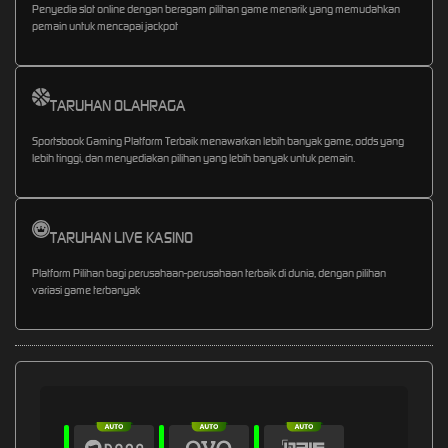
Penyedia slot online dengan beragam pilihan game menarik yang memudahkan
pemain untuk mencapai jackpot
TARUHAN OLAHRAGA
Sportsbook Gaming Platform Terbaik menawarkan lebih banyak game, odds yang
lebih tinggi, dan menyediakan pilihan yang lebih banyak untuk pemain.
TARUHAN LIVE KASINO
Platform Pilihan bagi perusahaan-perusahaan terbaik di dunia, dengan pilihan
variasi game terbanyak