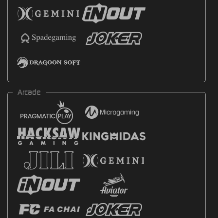
Arcade