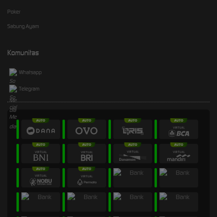
Poker
Sabung Ayam
Komunitas
Whatsapp
Telegram