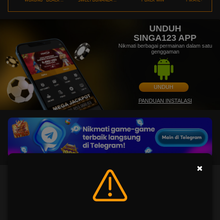
UNDUH
SINGA123 APP
Nikmati berbagai permainan dalam satu
genggaman
UNDUH
PANDUAN INSTALASI
×
SINGA123-TERDAFTAR , AMAN , TERPERCAYA SEGERA
HUBUNGI LIVECHAT SINGA123!!!